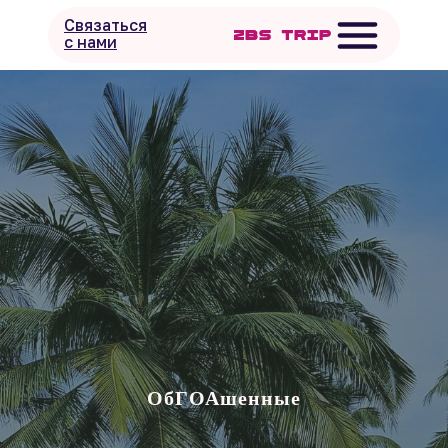
Связаться
с нами
ОбГОАшенные