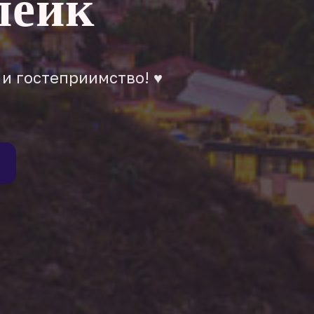
лейк
 и гостеприимство! ♥