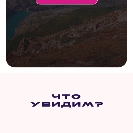
Что
увидим?